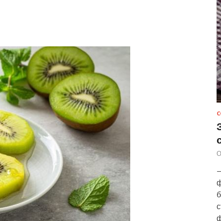
С
О
—
ф
б
с
ф