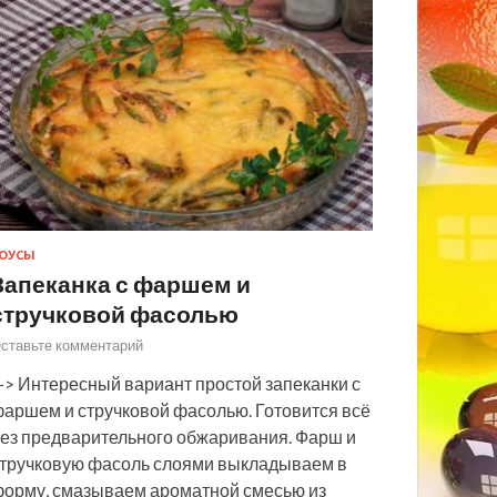
ОУСЫ
Запеканка с фаршем и
стручковой фасолью
ставьте комментарий
> Интересный вариант простой запеканки с
аршем и стручковой фасолью. Готовится всё
ез предварительного обжаривания. Фарш и
тручковую фасоль слоями выкладываем в
орму, смазываем ароматной смесью из