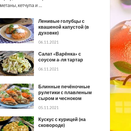
метаны, кетчупа и …
Ленивые голубцы с
квашеной капустой (в
духовке)
06.11.2021
Салат «Варёнка» с
соусом а-ля тартар
06.11.2021
Блинные печёночные
рулетики с плавленым
сыром и чесноком
05.11.2021
Кускус с курицей (на
сковороде)