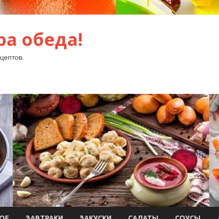
ра обеда!
цептов.
ОЕ
ЗАВТРАКИ
ЗАКУСКИ
САЛАТЫ
СОУСЫ