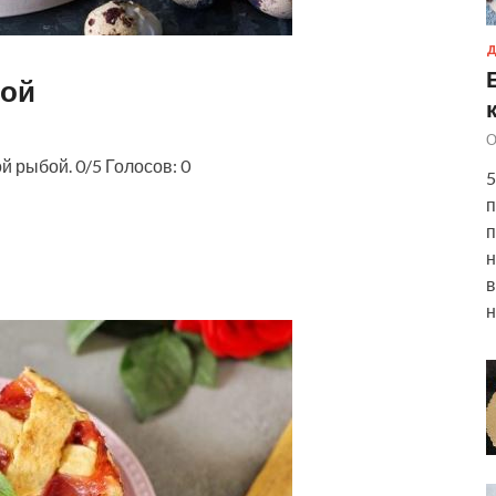
Д
кой
О
й рыбой. 0/5 Голосов: 0
5
п
п
н
в
н