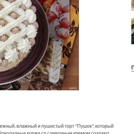
жный, влажный и пушистый торт "Пушок", который
 Шоколадные коржи со сливочным кремом создают