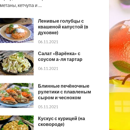
метаны, кетчупа и …
Ленивые голубцы с
квашеной капустой (в
духовке)
06.11.2021
Салат «Варёнка» с
соусом а-ля тартар
06.11.2021
Блинные печёночные
рулетики с плавленым
сыром и чесноком
05.11.2021
Кускус с курицей (на
сковороде)