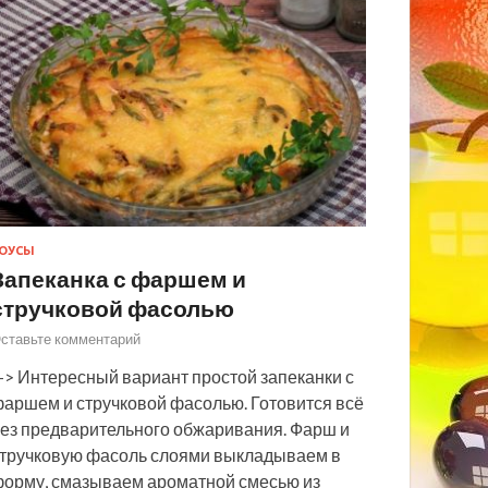
ОУСЫ
Запеканка с фаршем и
стручковой фасолью
ставьте комментарий
> Интересный вариант простой запеканки с
аршем и стручковой фасолью. Готовится всё
ез предварительного обжаривания. Фарш и
тручковую фасоль слоями выкладываем в
орму, смазываем ароматной смесью из