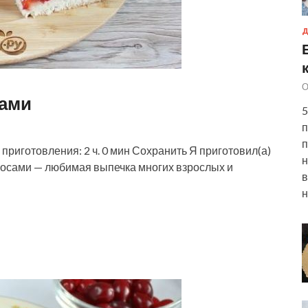
Д
О
сами
5
п
п
приготовления: 2 ч. 0 мин Сохранить Я приготовил(а)
н
косами — любимая выпечка многих взрослых и
в
н