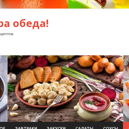
ра обеда!
цептов.
ОЕ
ЗАВТРАКИ
ЗАКУСКИ
САЛАТЫ
СОУСЫ