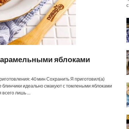
с
карамельными яблоками
приготовления: 40 мин Сохранить Я приготовил(а)
 блинчики идеально смакуют с томлеными яблоками
я всего лишь …