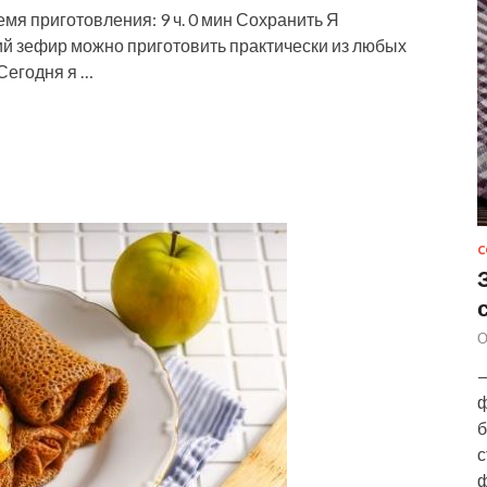
емя приготовления: 9 ч. 0 мин Сохранить Я
й зефир можно приготовить практически из любых
Сегодня я …
С
О
—
ф
б
с
ф