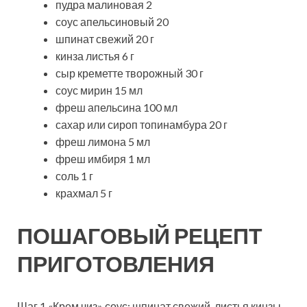
пудра малиновая 2
соус апельсиновый 20
шпинат свежий 20 г
кинза листья 6 г
сыр креметте творожный 30 г
соус мирин 15 мл
фреш апельсина 100 мл
сахар или сироп топинамбура 20 г
фреш лимона 5 мл
фреш имбиря 1 мл
соль 1 г
крахмал 5 г
ПОШАГОВЫЙ РЕЦЕПТ
ПРИГОТОВЛЕНИЯ
Шаг 1 «Крем чиз» соус: шпинат свежий, листья кинзы,