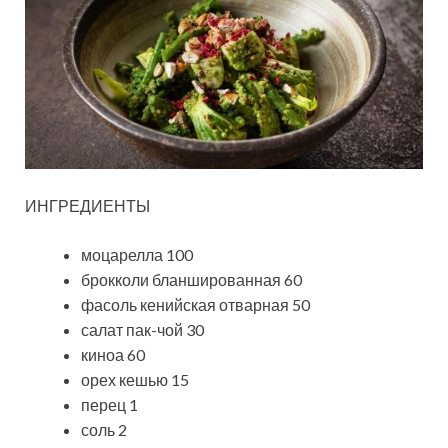
ИНГРЕДИЕНТЫ
моцарелла 100
брокколи бланшированная 60
фасоль кенийская отварная 50
салат пак-чой 30
киноа 60
орех кешью 15
перец 1
соль 2