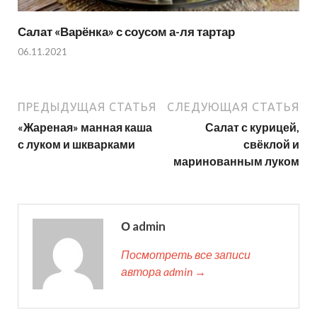
Салат «Варёнка» с соусом а-ля тартар
06.11.2021
ПРЕДЫДУЩАЯ СТАТЬЯ
СЛЕДУЮЩАЯ СТАТЬЯ
«Жареная» манная каша
Салат с курицей,
с луком и шкварками
свёклой и
маринованным луком
О admin
Посмотреть все записи
автора admin →