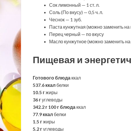
Сок лимонный — 1 ст. л.
Соль (По вкусу) — 0,5 ч. л.
Чеснок — 1 зуб.
Паста кунжутная (можно заменить на 
Перец черный — по вкусу
Масло кунжутное (можно заменить на о
Пищевая и энергетич
Готового блюда
ккал
537.6 ккал
белки
10.5 г
жиры
36 г
углеводы
342.2 г
100 г блюда
ккал
77.9 ккал
белки
1.5 г
жиры
5.2 г
углеводы