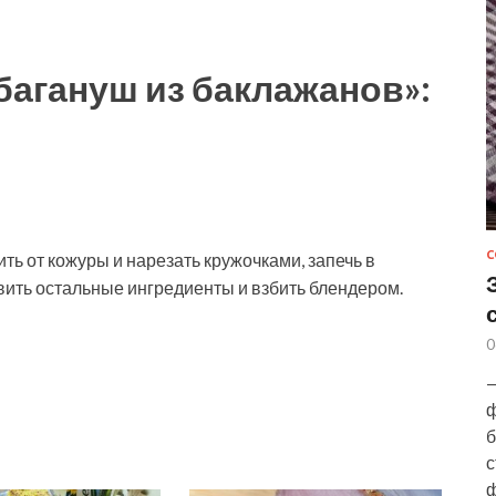
агануш из баклажанов»:
С
ь от кожуры и нарезать кружочками, запечь в
авить остальные ингредиенты и взбить блендером.
0
—
ф
б
с
ф