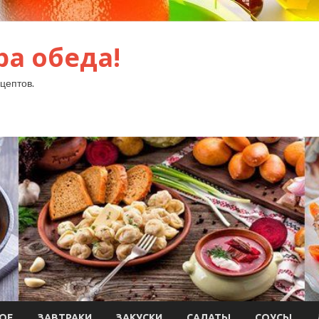
ра обеда!
цептов.
ОЕ
ЗАВТРАКИ
ЗАКУСКИ
САЛАТЫ
СОУСЫ