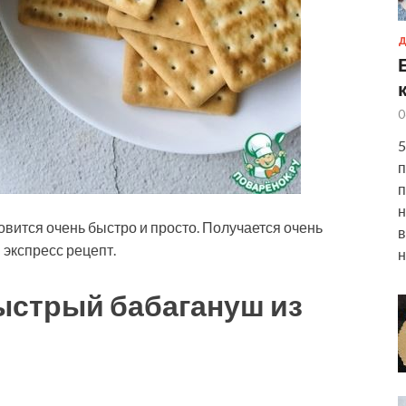
Д
0
5
п
п
н
овится очень быстро и просто. Получается очень
в
 экспресс рецепт.
н
ыстрый бабагануш из