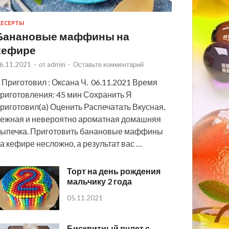
ЕСЕРТЫ
Банановые маффины на
кефире
6.11.2021
-
от
admin
-
Оставьте комментарий
 Приготовил : Оксана Ч. 06.11.2021 Время
риготовления: 45 мин Сохранить Я
риготовил(а) Оценить Распечатать Вкусная,
ежная и невероятно ароматная домашняя
ыпечка. Приготовить банановые маффины
а кефире несложно, а результат вас …
Торт на день рождения
мальчику 2 года
05.11.2021
Бисквитный рулет с