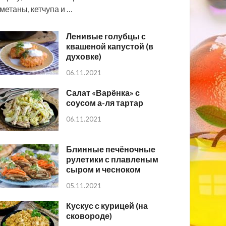
метаны, кетчупа и …
Ленивые голубцы с
квашеной капустой (в
духовке)
06.11.2021
Салат «Варёнка» с
соусом а-ля тартар
06.11.2021
Блинные печёночные
рулетики с плавленым
сыром и чесноком
05.11.2021
Кускус с курицей (на
сковороде)