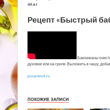
49.6 г
Рецепт «Быстрый баб
Баклажаны очистит
духовке или на гриле. Выложить в чашу, доб
povarenok.ru
ПОХОЖИЕ ЗАПИСИ