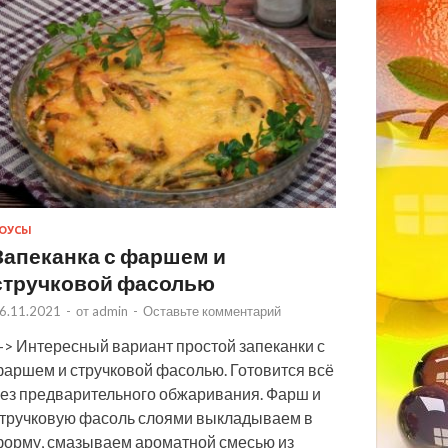
ОУСЫ
Запеканка с фаршем и
стручковой фасолью
6.11.2021
-
от
admin
-
Оставьте комментарий
> Интересный вариант простой запеканки с
аршем и стручковой фасолью. Готовится всё
ез предварительного обжаривания. Фарш и
тручковую фасоль слоями выкладываем в
орму, смазываем ароматной смесью из