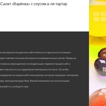
Салат «Варёнка» с соусом а-ля тартар
е материалы на данном сайте взяты из открытых источников и
едоставляются исключительно в ознакомительных целях. Права на
атериалы принадлежат их владельцам. Администрация сайта
ветственности за содержание материала не несет. Если Вы
бнаружили на нашем сайте материалы, которые нарушают авторские
рава, принадлежащие Вам, Вашей компании или организации,
жалуйста, сообщите нам.