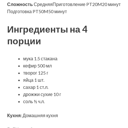
Сложность
СредняяПриготовление PT20M20 минут
Подготовка PT50M50 минут
Ингредиенты на 4
порции
мука 1.5 стакана
кефир 500 мл
творог 125 г
яйца 1 шт.
сахар 1 ст.л.
дрожжи сухие 10 г
соль ½ ч.л.
Кухня:
Домашняя кухня