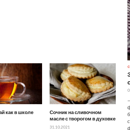
С
0
—
ф
й как в школе
Сочник на сливочном
б
масле с творогом в духовке
с
31.10.2021
ф