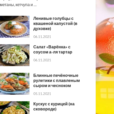
метаны, кетчупа и …
Ленивые голубцы с
квашеной капустой (в
духовке)
06.11.2021
Салат «Варёнка» с
соусом а-ля тартар
06.11.2021
Блинные печёночные
рулетики с плавленым
сыром и чесноком
05.11.2021
Кускус с курицей (на
сковороде)