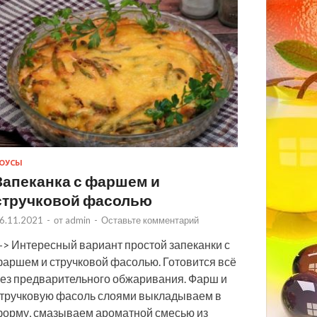
ОУСЫ
Запеканка с фаршем и
стручковой фасолью
6.11.2021
-
от
admin
-
Оставьте комментарий
> Интересный вариант простой запеканки с
аршем и стручковой фасолью. Готовится всё
ез предварительного обжаривания. Фарш и
тручковую фасоль слоями выкладываем в
орму, смазываем ароматной смесью из