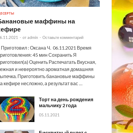
ЕСЕРТЫ
Банановые маффины на
кефире
6.11.2021
-
от
admin
-
Оставьте комментарий
 Приготовил : Оксана Ч. 06.11.2021 Время
риготовления: 45 мин Сохранить Я
риготовил(а) Оценить Распечатать Вкусная,
ежная и невероятно ароматная домашняя
ыпечка. Приготовить банановые маффины
а кефире несложно, а результат вас …
Торт на день рождения
мальчику 2 года
05.11.2021
Бисквитный рулет с