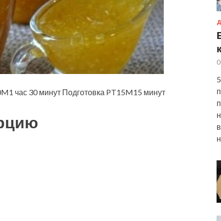
Д
0
5
п
1 час 30 минут Подготовка PT15M15 минут
п
н
орцию
в
н