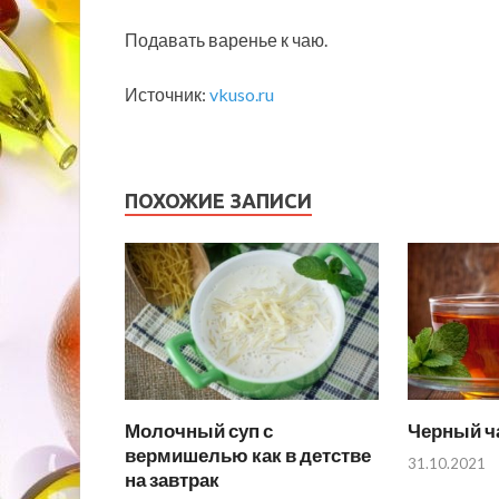
Подавать варенье к чаю.
Источник:
vkuso.ru
ПОХОЖИЕ ЗАПИСИ
Молочный суп с
Черный ча
вермишелью как в детстве
31.10.2021
на завтрак