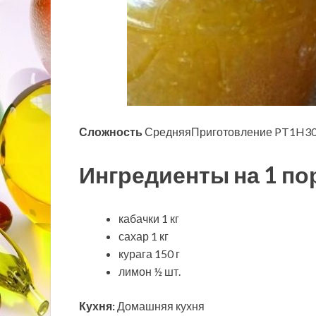
Сложность
СредняяПриготовление PT1H30M
Ингредиенты на 1 п
кабачки 1 кг
сахар 1 кг
курага 150 г
лимон ½ шт.
Кухня:
Домашняя кухня