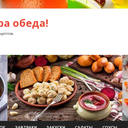
ра обеда!
цептов.
ОЕ
ЗАВТРАКИ
ЗАКУСКИ
САЛАТЫ
СОУСЫ