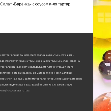
Салат «Варёнка» с соусом а-ля тартар
е материалы на данном сайте взяты из открытых источников и
едоставляются исключительно в ознакомительных целях. Права на
атериалы принадлежат их владельцам. Администрация сайта
ветственности за содержание материала не несет. Если Вы
бнаружили на нашем сайте материалы, которые нарушают авторские
рава, принадлежащие Вам, Вашей компании или организации,
жалуйста, сообщите нам.