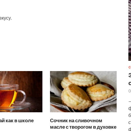
вкусу.
С
0
—
ф
б
й как в школе
Сочник на сливочном
с
масле с творогом в духовке
ф