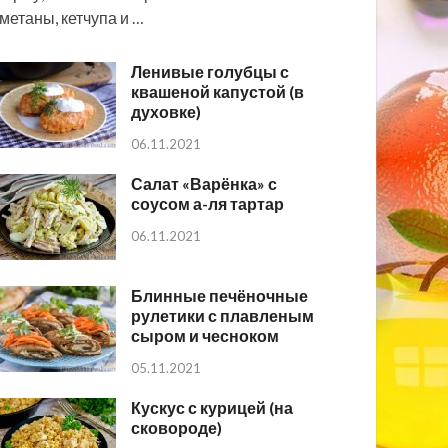
метаны, кетчупа и …
Ленивые голубцы с
квашеной капустой (в
духовке)
06.11.2021
Салат «Варёнка» с
соусом а-ля тартар
06.11.2021
Блинные печёночные
рулетики с плавленым
сыром и чесноком
05.11.2021
Кускус с курицей (на
сковороде)