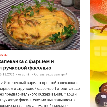
ОУСЫ
Запеканка с фаршем и
стручковой фасолью
6.11.2021
-
от
admin
-
Оставьте комментарий
> Интересный вариант простой запеканки с
аршем и стручковой фасолью. Готовится всё
ез предварительного обжаривания. Фарш и
тручковую фасоль слоями выкладываем в
орму, смазываем ароматной смесью из