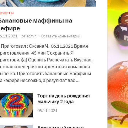
ЕСЕРТЫ
Банановые маффины на
кефире
6.11.2021
-
от
admin
-
Оставьте комментарий
 Приготовил : Оксана Ч. 06.11.2021 Время
риготовления: 45 мин Сохранить Я
риготовил(а) Оценить Распечатать Вкусная,
ежная и невероятно ароматная домашняя
ыпечка. Приготовить банановые маффины
а кефире несложно, а результат вас …
Торт на день рождения
мальчику 2 года
05.11.2021
Бисквитный рулет с