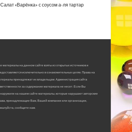
Салат «Варёнка» с соусом а-ля тартар
е материалы на данном сайте взяты из открытых источников и
едоставляются исключительно в ознакомительных целях. Права на
атериалы принадлежат их владельцам. Администрация сайта
ветственности за содержание материала не несет. Если Вы
бнаружили на нашем сайте материалы, которые нарушают авторские
рава, принадлежащие Вам, Вашей компании или организации,
жалуйста, сообщите нам.