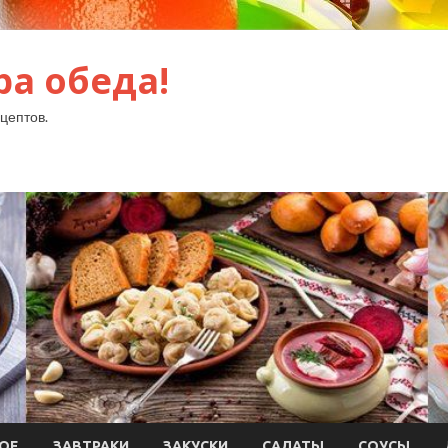
ра обеда!
цептов.
ОЕ
ЗАВТРАКИ
ЗАКУСКИ
САЛАТЫ
СОУСЫ