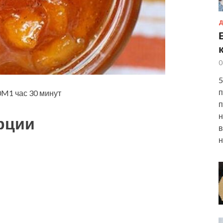
Д
0
5
п
1 час 30 минут
п
н
рции
в
н