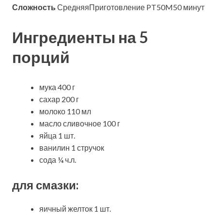
Сложность
СредняяПриготовление PT50M50 минут
Ингредиенты на 5
порций
мука 400 г
сахар 200 г
молоко 110 мл
масло сливочное 100 г
яйца 1 шт.
ванилин 1 стручок
сода ¼ ч.л.
для смазки:
яичный желток 1 шт.