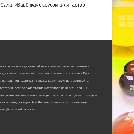
Салат «Варёнка» с соусом а-ля тартар
е материалы на данном сайте взяты из открытых источников и
едоставляются исключительно в ознакомительных целях. Права на
атериалы принадлежат их владельцам. Администрация сайта
ветственности за содержание материала не несет. Если Вы
бнаружили на нашем сайте материалы, которые нарушают авторские
рава, принадлежащие Вам, Вашей компании или организации,
жалуйста, сообщите нам.