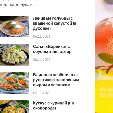
метаны, кетчупа и …
Ленивые голубцы с
квашеной капустой (в
духовке)
06.11.2021
Салат «Варёнка» с
соусом а-ля тартар
06.11.2021
Блинные печёночные
рулетики с плавленым
сыром и чесноком
05.11.2021
Кускус с курицей (на
сковороде)