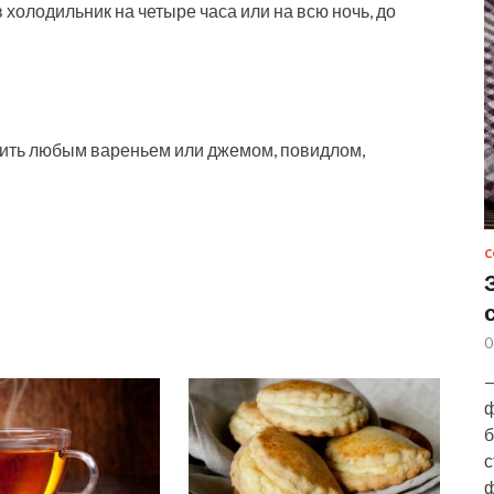
 холодильник на четыре часа или на всю ночь, до
асить любым вареньем или джемом, повидлом,
С
0
—
ф
б
с
ф