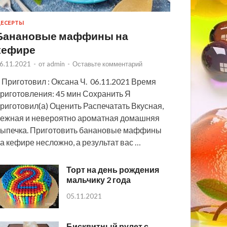
ЕСЕРТЫ
Банановые маффины на
кефире
6.11.2021
-
от
admin
-
Оставьте комментарий
 Приготовил : Оксана Ч. 06.11.2021 Время
риготовления: 45 мин Сохранить Я
риготовил(а) Оценить Распечатать Вкусная,
ежная и невероятно ароматная домашняя
ыпечка. Приготовить банановые маффины
а кефире несложно, а результат вас …
Торт на день рождения
мальчику 2 года
05.11.2021
Бисквитный рулет с