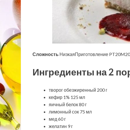
Сложность
НизкаяПриготовление PT20M20 
Ингредиенты на 2 по
творог обезжиренный 200 г
кефир 1% 125 мл
яичный белок 80 г
лимонный сок 75 мл
мед 60 г
желатин 9 г