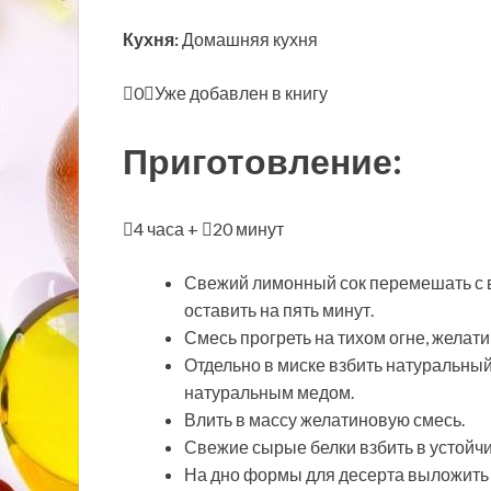
Кухня:
Домашняя кухня
0
Уже добавлен в книгу
Приготовление:
4 часа +
20 минут
Свежий лимонный сок перемешать с в
оставить на пять минут.
Смесь прогреть на тихом огне, желати
Отдельно в миске взбить натуральный
натуральным медом.
Влить в массу желатиновую смесь.
Свежие сырые белки взбить в устойчив
На дно формы для десерта выложить