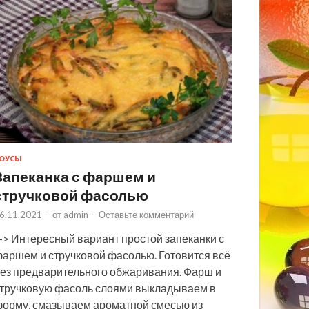
ОУСЫ
Запеканка с фаршем и
стручковой фасолью
6.11.2021
-
от
admin
-
Оставьте комментарий
> Интересный вариант простой запеканки с
аршем и стручковой фасолью. Готовится всё
ез предварительного обжаривания. Фарш и
тручковую фасоль слоями выкладываем в
орму, смазываем ароматной смесью из