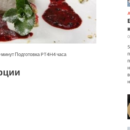
Д
0
5
п
минут Подготовка PT4H4 часа
п
н
рции
в
н