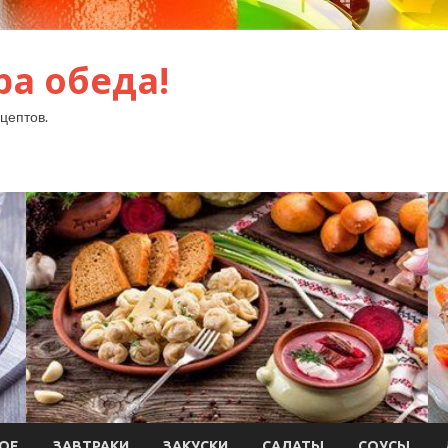
ра обеда!
цептов.
ОЕ
ЗАВТРАКИ
ЗАКУСКИ
САЛАТЫ
СОУСЫ