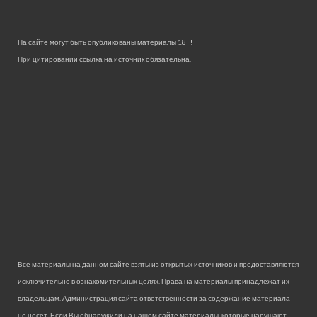
На сайте могут быть опубликованы материалы 18+!
При цитировании ссылка на источник обязательна.
Все материалы на данном сайте взяты из открытых источников и предоставляются
исключительно в ознакомительных целях. Права на материалы принадлежат их
владельцам. Администрация сайта ответственности за содержание материала
не несет. Если Вы обнаружили на нашем сайте материалы, которые нарушают