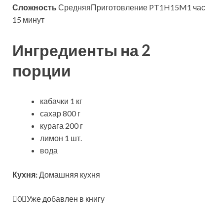
Сложность
СредняяПриготовление PT1H15M1 час
15 минут
Ингредиенты на 2
порции
кабачки 1 кг
сахар 800 г
курага 200 г
лимон 1 шт.
вода
Кухня:
Домашняя кухня
0
Уже добавлен в
книгу