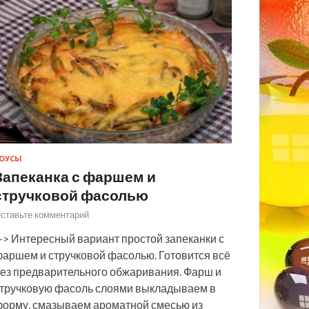
ОУСЫ
Запеканка с фаршем и
стручковой фасолью
ставьте комментарий
> Интересный вариант простой запеканки с
аршем и стручковой фасолью. Готовится всё
ез предварительного обжаривания. Фарш и
тручковую фасоль слоями выкладываем в
орму, смазываем ароматной смесью из