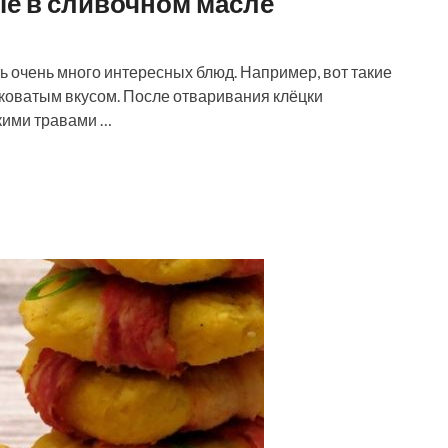
ые в сливочном масле
ть очень много интересных блюд. Например, вот такие
дковатым вкусом. После отваривания клёцки
кими травами …