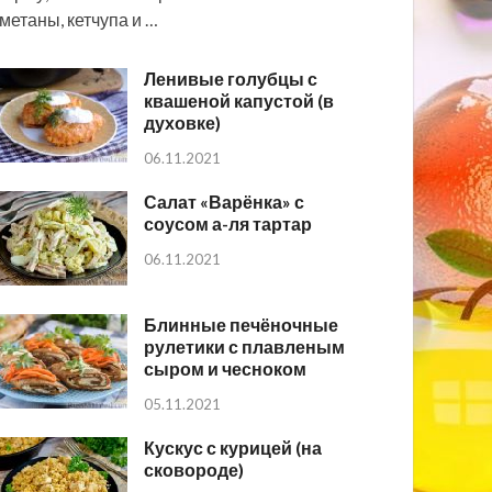
метаны, кетчупа и …
Ленивые голубцы с
квашеной капустой (в
духовке)
06.11.2021
Салат «Варёнка» с
соусом а-ля тартар
06.11.2021
Блинные печёночные
рулетики с плавленым
сыром и чесноком
05.11.2021
Кускус с курицей (на
сковороде)