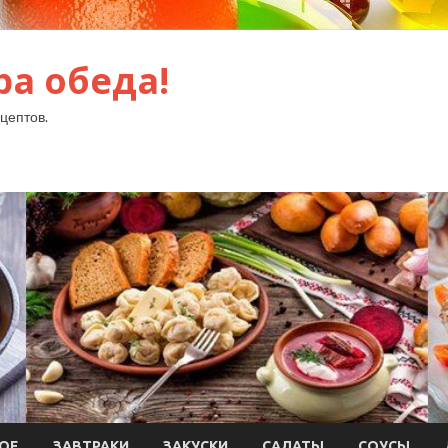
ра обеда!
цептов.
ОЕ
ЗАВТРАКИ
ЗАКУСКИ
САЛАТЫ
СОУСЫ