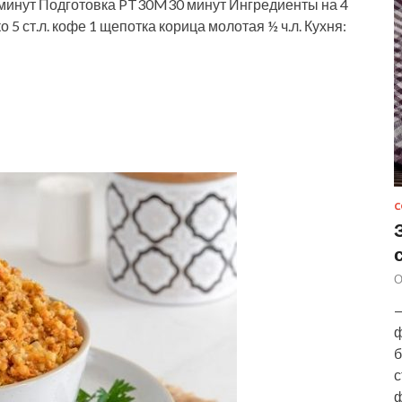
инут Подготовка PT30M30 минут Ингредиенты на 4
 5 ст.л. кофе 1 щепотка корица молотая ½ ч.л. Кухня:
С
О
—
ф
б
с
ф