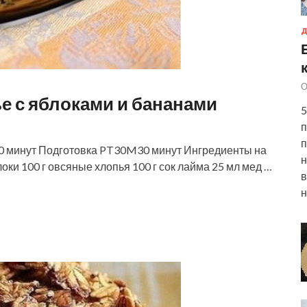
Д
О
е с яблоками и бананами
5
п
п
 минут Подготовка PT30M30 минут Ингредиенты на
н
локи 100 г овсяные хлопья 100 г сок лайма 25 мл мед …
в
н