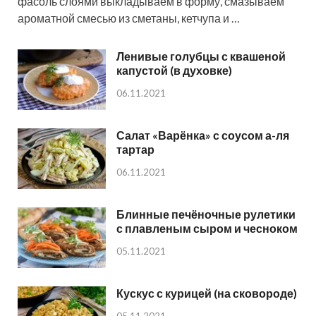
фасоль слоями выкладываем в форму, смазываем
ароматной смесью из сметаны, кетчупа и …
Ленивые голубцы с квашеной
капустой (в духовке)
06.11.2021
Салат «Варёнка» с соусом а-ля
тартар
06.11.2021
Блинные печёночные рулетики
с плавленым сыром и чесноком
05.11.2021
Кускус с курицей (на сковороде)
05.11.2021