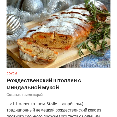
СОУСЫ
Рождественский штоллен с
миндальной мукой
Оставьте комментарий
—> Штоллен (от нем. Stolle — «горбыль») —
традиционный немецкий рождественский кекс из
плотного сдобного дрожжевого теста с большим