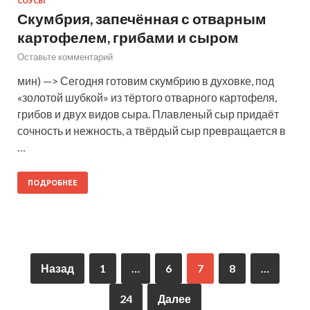
СОУСЫ
Скумбрия, запечённая с отварным
картофелем, грибами и сыром
Оставьте комментарий
мин) —> Сегодня готовим скумбрию в духовке, под
«золотой шубкой» из тёртого отварного картофеля,
грибов и двух видов сыра. Плавленый сыр придаёт
сочность и нежность, а твёрдый сыр превращается в
…
ПОДРОБНЕЕ
Назад
1
…
6
7
8
…
24
Далее