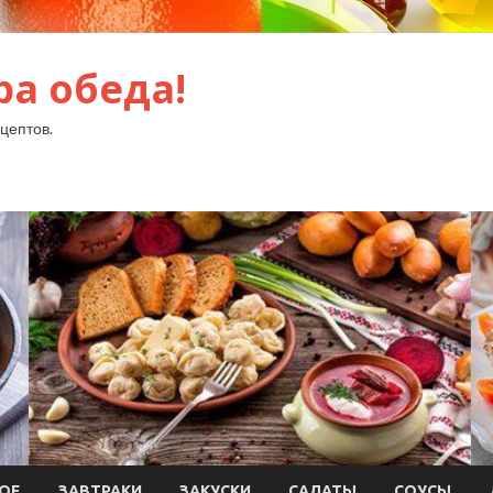
ра обеда!
цептов.
ОЕ
ЗАВТРАКИ
ЗАКУСКИ
САЛАТЫ
СОУСЫ