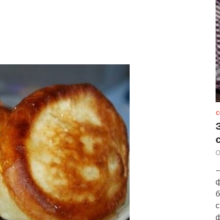
С
О
—
ф
б
с
ф