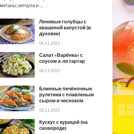
метаны, кетчупа и …
Ленивые голубцы с
квашеной капустой (в
духовке)
06.11.2021
Салат «Варёнка» с
соусом а-ля тартар
06.11.2021
Блинные печёночные
рулетики с плавленым
сыром и чесноком
05.11.2021
Кускус с курицей (на
сковороде)