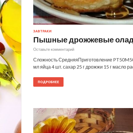
ЗАВТРАКИ
Пышные дрожжевые оладьи
Оставьте комментарий
Сложность СредняяПриготовление PT50M50 м
мл яйца 4 шт. сахар 25 г дрожжи 15 г масло 
ПОДРОБНЕЕ