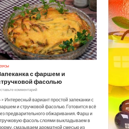
ОУСЫ
Запеканка с фаршем и
стручковой фасолью
ставьте комментарий
> Интересный вариант простой запеканки с
аршем и стручковой фасолью. Готовится всё
ез предварительного обжаривания. Фарш и
тручковую фасоль слоями выкладываем в
орму, смазываем ароматной смесью из