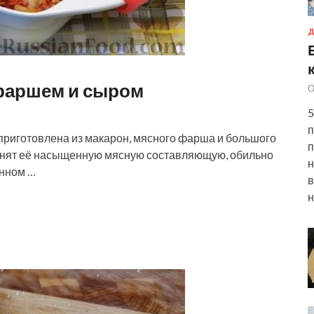
Д
 фаршем и сыром
О
5
п
 приготовлена из макарон, мясного фарша и большого
п
енят её насыщенную мясную составляющую, обильно
н
енном …
в
н