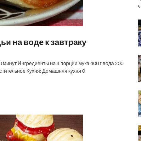
с
 на воде к завтраку
инут Ингредиенты на 4 порции мука 400 г вода 200
растительное Кухня: Домашняя кухня 0