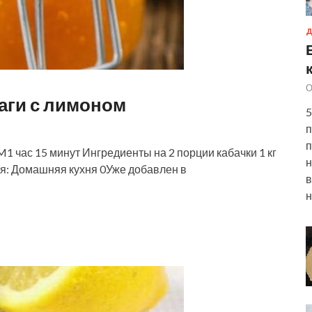
Д
О
раги с лимоном
5
п
п
час 15 минут Ингредиенты на 2 порции кабачки 1 кг
н
ухня: Домашняя кухня 0Уже добавлен в
в
н