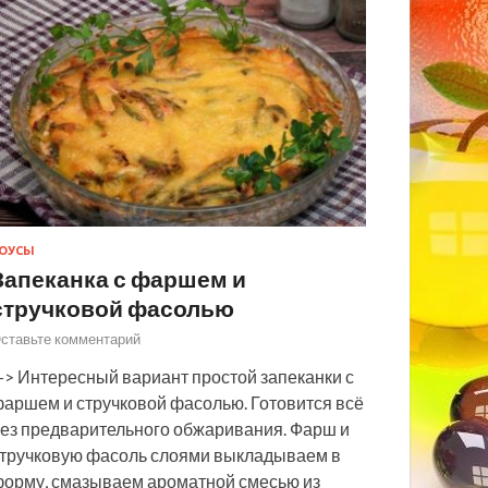
ОУСЫ
Запеканка с фаршем и
стручковой фасолью
ставьте комментарий
> Интересный вариант простой запеканки с
аршем и стручковой фасолью. Готовится всё
ез предварительного обжаривания. Фарш и
тручковую фасоль слоями выкладываем в
орму, смазываем ароматной смесью из