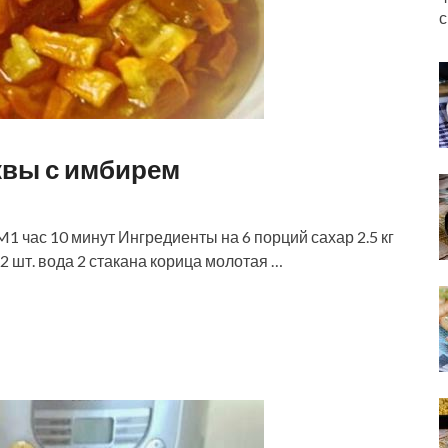
с
квы с имбирем
час 10 минут Ингредиенты на 6 порций сахар 2.5 кг
 2 шт. вода 2 стакана корица молотая …