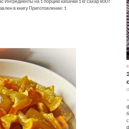
Ингредиенты на 1 порцию кабачки 1 кг сахар 800 г
авлен в книгу Приготовление: 1
С
О
—
ф
б
с
ф