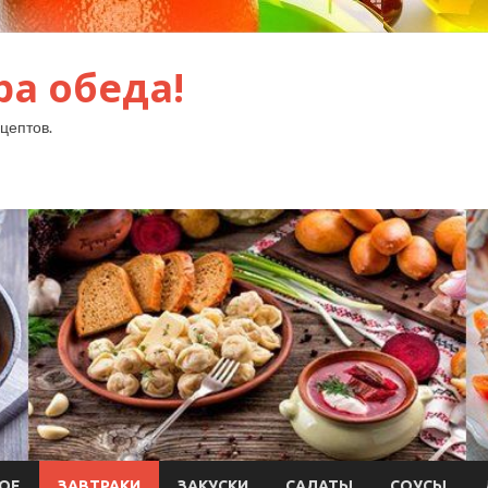
ра обеда!
цептов.
ОЕ
ЗАВТРАКИ
ЗАКУСКИ
САЛАТЫ
СОУСЫ