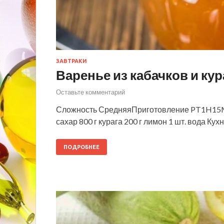
ЗАВТРАКИ
Варенье из кабачков и ку
Оставьте комментарий
Сложность СредняяПриготовление PT1H15M1 
сахар 800 г курага 200 г лимон 1 шт. вода К
ПОДРОБНЕЕ