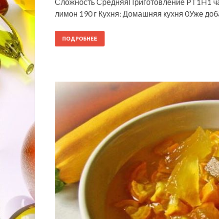
Сложность СредняяПриготовление PT1H1 час 
лимон 190 г Кухня: Домашняя кухня 0Уже доб
ПОДРОБНЕЕ