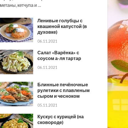
метаны, кетчупа и …
Ленивые голубцы с
квашеной капустой (в
духовке)
06.11.2021
Салат «Варёнка» с
соусом а-ля тартар
06.11.2021
Блинные печёночные
рулетики с плавленым
сыром и чесноком
05.11.2021
Кускус с курицей (на
сковороде)