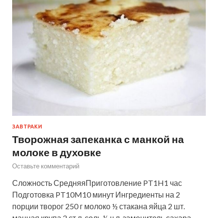
ЗАВТРАКИ
Творожная запеканка с манкой на
молоке в духовке
Оставьте комментарий
Сложность СредняяПриготовление PT1H1 час
Подготовка PT10M10 минут Ингредиенты на 2
порции творог 250 г молоко ½ стакана яйца 2 шт.
манная крупа 2 ст.л. соль ½ ч.л. заменитель сахара