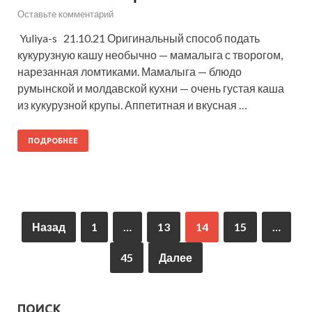
Оставьте комментарий
Yuliya-s 21.10.21 Оригинальный способ подать
кукурузную кашу необычно — мамалыга с творогом,
нарезанная ломтиками. Мамалыга — блюдо
румынской и молдавской кухни — очень густая каша
из кукурузной крупы. Аппетитная и вкусная …
ПОДРОБНЕЕ
Назад
1
…
13
14
15
…
45
Далее
ПОИСК